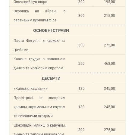
Овочевий суп-пюре
300
195,00
Окрошка на айрані із
300
215,00
запеченим курячим філе
ОСНОВНІ СТРАВИ
Паста Фетучіні з куркою та
300
275,00
грибами
Качина грудка з запашною
250
468,00
динею та кленовим сиропом
ДЕСЕРТИ
«Київські каштани»
135
345,00
Профітролі із заварним
кремом, карамельним соусом
130
245,00
та сезонними ягодами
Шоколадні млинці з кавуном,
300
275,00
динею та теплим шоколадом