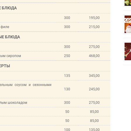
Е БЛЮДА
300
195,00
 филе
300
215,00
ЫЕ БЛЮДА
300
275,00
овым сиропом
250
468,00
ЕРТЫ
135
345,00
ельным соусом и сезонными
130
245,00
ёплым шоколадом
300
275,00
50
85,00
50
85,00
100
135,00