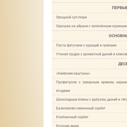
ПЕРВЫ
Овощной суп-пюре
Окрошка на айране с запечённым куриным
ОСНОВН
Паста фетучини с курицей и грибами
Утиная грудка с ароматной дыней и клен
ДЕС
«Киевские каштаны»
Профитроли с заварным кремом, карам
ягодами
Шоколадные блины с арбузом, дыней и т
Базиликово-лимонный сорбет
Клубничный сорбет
Кусочки дыни