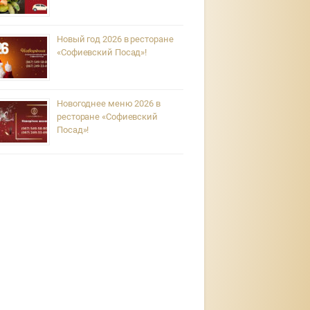
Новый год 2026 в ресторане
«Софиевский Посад»!
Новогоднее меню 2026 в
ресторане «Софиевский
Посад»!