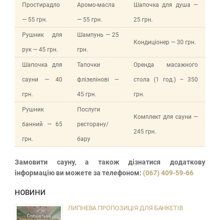
Простирадло
Аромо-масла
Шапочка для душа —
— 55 грн.
— 55 грн.
25 грн.
Рушник для
Шампунь — 25
Кондиціонер — 30 грн.
рук — 45 грн.
грн.
Шапочка для
Тапочки
Оренда масажного
сауни — 40
флізелінові —
стола (1 год.) – 350
грн.
45 грн.
грн.
Рушник
Послуги
Комплект для сауни —
банний — 65
ресторану/
245 грн.
грн.
бару
Замовити сауну, а також дізнатися додаткову
інформацію ви можете за телефоном:
(067) 409-59-66
НОВИНИ
ЛИПНЕВА ПРОПОЗИЦІЯ ДЛЯ БАНКЕТІВ