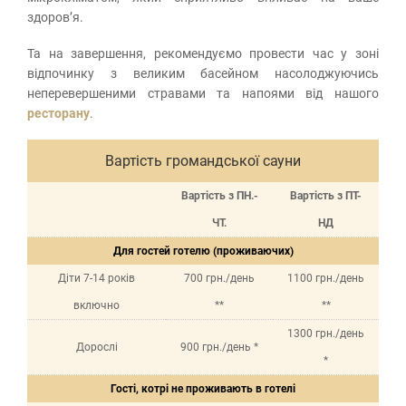
здоров’я.
Та на завершення, рекомендуємо провести час у зоні
відпочинку з великим басейном насолоджуючись
неперевершеними стравами та напоями від нашого
ресторану
.
Вартість громандської сауни
Вартість з ПН.-
Вартість з ПТ-
ЧТ.
НД
Для гостей готелю (проживаючих)
Діти 7-14 років
700 грн./день
1100 грн./день
включно
**
**
1300 грн./день
Дорослі
900 грн./день *
*
Гості, котрі не проживають в готелі