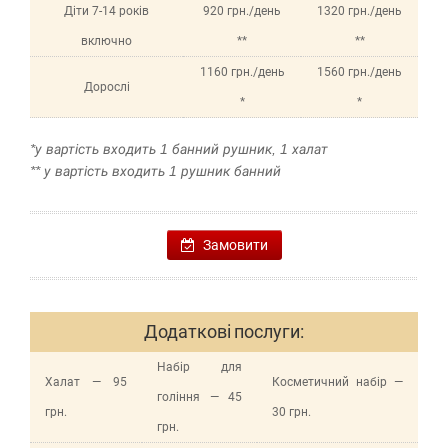
Діти 7-14 років
920 грн./день
1320 грн./день
включно
**
**
1160 грн./день
1560 грн./день
Дорослі
*
*
*у вартість входить 1 банний рушник, 1 халат
** у вартість входить 1 рушник банний
Замовити
Додаткові послуги:
Набір для
Халат — 95
Косметичний набір —
гоління — 45
грн.
30 грн.
грн.