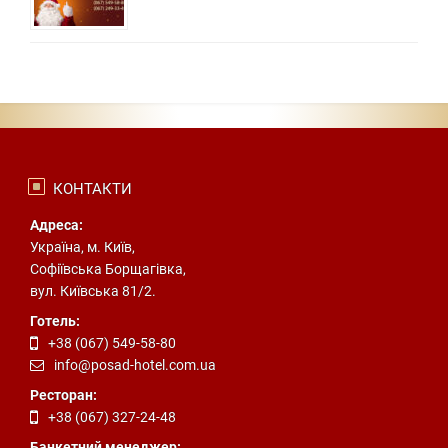
КОНТАКТИ
Адреса:
Україна, м. Київ,
Софіївська Борщагівка,
вул. Київська 81/2.
Готель:
+38 (067) 549-58-80
info@posad-hotel.com.ua
Ресторан:
+38 (067) 327-24-48
Банкетний менеджер: