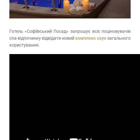
Готель «Софіївський Посад» запрошує всіх поціновувачів
спа-відпочинку відвідати новий
комплекс саун
загального
користування.