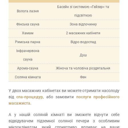
Басейн зі системою «Гейзер» та
Волога лазня
підсвіткою
Фінська сауна
Зона відпочинку
Хамам
2 масажних кабінети
Римська парна
Відро водоспад
Інфрачервона
Душ
сауна
Арома-сауна
Жіноча та чоловіча роздягальня
Соляна кімната
Фен
У двох масажних кабінетах ви можете отримати насолоду
від
спа-процедур
, або замовити
послуги професійного
масажиста
.
А у нашій соляній кімнаті ви зможете відчути себе
відвідувачем підземної соляної печери з особливим
мікрокліматом, який сприятливо впливає на ваше