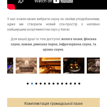
У нас кожен може вибрати сауну за своїми уподобаннями,
адже ми створили новий спа-простір з напевно
найширшим асортиментом саун у Києві.
Для вашої душі та тіла доступні:
волога лазня, фінська
сауна, хамам, римська парна, інфрачервона сауна, та
арома-сауна
.
Комплектація громадської лазні